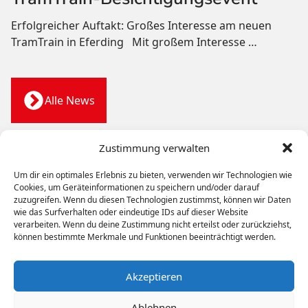
Erfolgreicher Auftakt: Großes Interesse am neuen
TramTrain in Eferding Mit großem Interesse
…
Alle News
Zustimmung verwalten
Um dir ein optimales Erlebnis zu bieten, verwenden wir Technologien wie
WIR BEWEGEN
MENSCHEN
Cookies, um Geräteinformationen zu speichern und/oder darauf
zuzugreifen. Wenn du diesen Technologien zustimmst, können wir Daten
wie das Surfverhalten oder eindeutige IDs auf dieser Website
Bahn
Bus
Werkstätten
Unternehmen
Karriere
verarbeiten. Wenn du deine Zustimmung nicht erteilst oder zurückziehst,
Kontakt
können bestimmte Merkmale und Funktionen beeinträchtigt werden.
Copyright © 2026 Stern & Hafferl Verkehrsgesellschaft
Akzeptieren
m.b.H.
Ablehnen