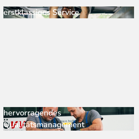
erstklassiges Service
hervorragendes
Qualitätsmanagement