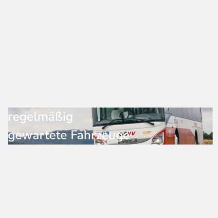
regelmäßig
gewartete Fahrzeuge