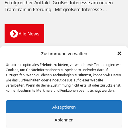
Erfolgreicher Auftakt: Großes Interesse am neuen
TramTrain in Eferding Mit großem Interesse
…
Alle News
Zustimmung verwalten
Um dir ein optimales Erlebnis zu bieten, verwenden wir Technologien wie
WIR BEWEGEN
MENSCHEN
Cookies, um Geräteinformationen zu speichern und/oder darauf
zuzugreifen. Wenn du diesen Technologien zustimmst, können wir Daten
wie das Surfverhalten oder eindeutige IDs auf dieser Website
Bahn
Bus
Werkstätten
Unternehmen
Karriere
verarbeiten. Wenn du deine Zustimmung nicht erteilst oder zurückziehst,
Kontakt
können bestimmte Merkmale und Funktionen beeinträchtigt werden.
Copyright © 2026 Stern & Hafferl Verkehrsgesellschaft
Akzeptieren
m.b.H.
Ablehnen