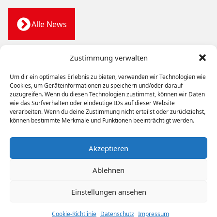
Alle News
Zustimmung verwalten
Um dir ein optimales Erlebnis zu bieten, verwenden wir Technologien wie
WIR BEWEGEN
MENSCHEN
Cookies, um Geräteinformationen zu speichern und/oder darauf
zuzugreifen. Wenn du diesen Technologien zustimmst, können wir Daten
wie das Surfverhalten oder eindeutige IDs auf dieser Website
Bahn
Bus
Werkstätten
Unternehmen
Karriere
verarbeiten. Wenn du deine Zustimmung nicht erteilst oder zurückziehst,
Kontakt
können bestimmte Merkmale und Funktionen beeinträchtigt werden.
Copyright © 2026 Stern & Hafferl Verkehrsgesellschaft
Akzeptieren
m.b.H.
Ablehnen
Einstellungen ansehen
Downloads
|
Kundenservice
|
Presse- &
Medienservice
|
Datenschutz
|
Impressum
Cookie-Richtlinie
Datenschutz
Impressum