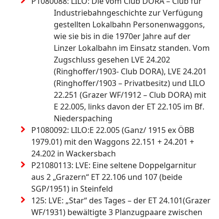
P1080
088: LILO: Die vom Club DORA – Club für 
Industriebahngeschichte zur Verfügung 
gestellten Lokalbahn Personenwaggons, 
wie sie bis in die 1970er Jahre auf der 
Linzer Lokalbahn im Einsatz standen. Vom 
Zugschluss gesehen LVE 24.202 
(Ringhoffer/1903- Club DORA), LVE 24.201 
(Ringhoffer/1903 – Privatbesitz) und LILO 
22.251 (Grazer WF/1912 – Club DORA) mit 
E 22.005, links davon der ET 22.105 im Bf. 
Niederspaching
P1080092: LILO:E 22.005 (Ganz/ 1915 ex ÖBB 
1979.01) mit den Waggons 22.151 + 24.201 + 
24.202 in Wackersbach
P21080113: LVE: Eine seltene Doppelgarnitur 
aus 2 „Grazern“ ET 22.106 und 107 (beide 
SGP/1951) in Steinfeld
125: LVE: „Star“ des Tages – der ET 24.101(Grazer 
WF/1931) bewältigte 3 Planzugpaare zwischen 