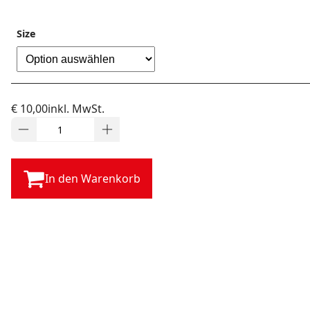
Size
€
10,00
inkl. MwSt.
In den Warenkorb